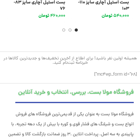
بست استیل آچاری سایز 110-
بست استیل آچاری سایز 83-
2
76
103
540,000
تومان
460,000
تومان
0
همیشه اولین نفر باشید! برای اطلاع از آخرین تخفیف‌ها و جدیدترین کالاها در
خبرنامه ثبت‌نام کنید.
[mc4wp_form id="68"]
فروشگاه مولا بست، بررسی، انتخاب و خرید آنلاین
فروشگاه مولا بست به عنوان یکی از قدیمی‌ترین فروشگاه های فروش
انواع بست و شیلنگ های فشار قوی و کوره با بیش از یک دهه تجربه، با
پایبندی به سه اصل، پرداخت انلاین ،۳ روز ضمانت بازگشت کالا و تضمین