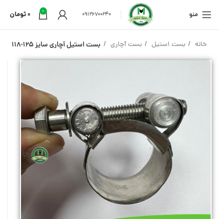
0
منو
0
تومان
09126700240
خانه
بست استیل
بست آچاری
بست استیل آچاری سایز 125-118