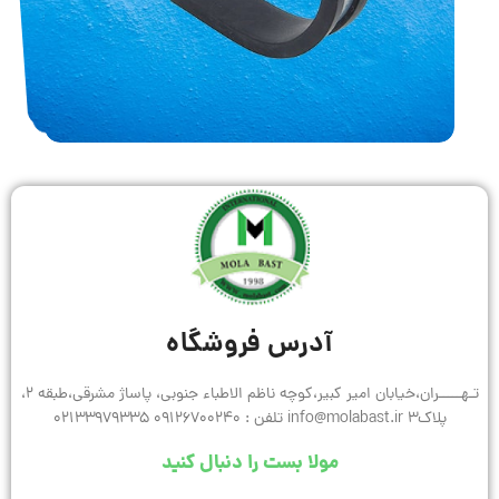
آدرس فروشگاه
تـهـــــران،خیابان امیر کبیر،کوچه ناظم الاطباء جنوبی، پاساژ مشرقی،طبقه 2،
پلاک3 info@molabast.ir تلفن : 09126700240 02133979335
مولا بست را دنبال کنید