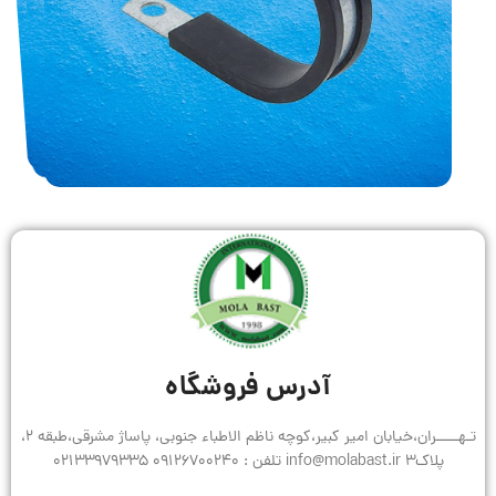
آدرس فروشگاه
تـهـــــران،خیابان امیر کبیر،کوچه ناظم الاطباء جنوبی، پاساژ مشرقی،طبقه 2،
پلاک3 info@molabast.ir تلفن : 09126700240 02133979335