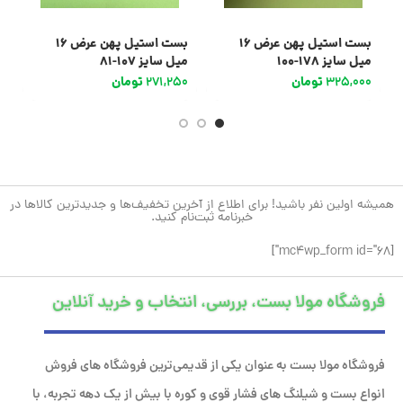
بست استیل پهن عرض 16
بست استیل پهن عرض 16
میل سایز 178-100
میل سایز 107-81
می
325,000
تومان
271,250
تومان
0
همیشه اولین نفر باشید! برای اطلاع از آخرین تخفیف‌ها و جدیدترین کالاها در
خبرنامه ثبت‌نام کنید.
[mc4wp_form id="68"]
فروشگاه مولا بست، بررسی، انتخاب و خرید آنلاین
فروشگاه مولا بست به عنوان یکی از قدیمی‌ترین فروشگاه های فروش
انواع بست و شیلنگ های فشار قوی و کوره با بیش از یک دهه تجربه، با