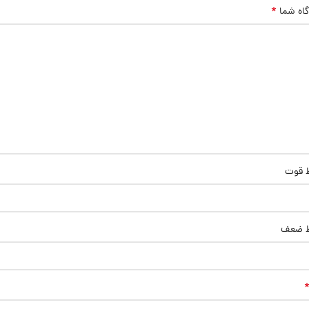
*
گاه شما
ط قوت
ط ضعف