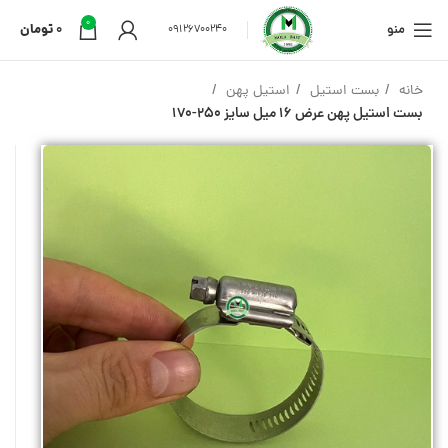
0
منو
0
تومان
09126700240
خانه
بست استیل
استیل پهن
بست استیل پهن عرض 16 میل سایز 250-170