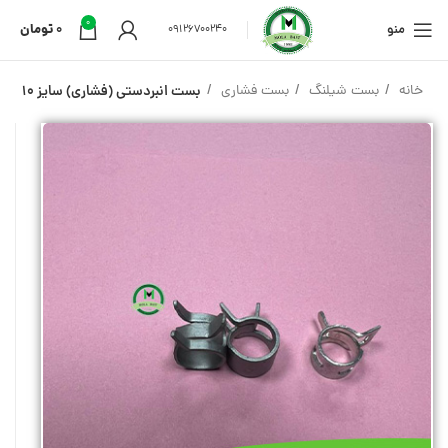
0
منو
0
تومان
09126700240
خانه
بست شیلنگ
بست فشاری
بست انبردستی (فشاری) سایز 10