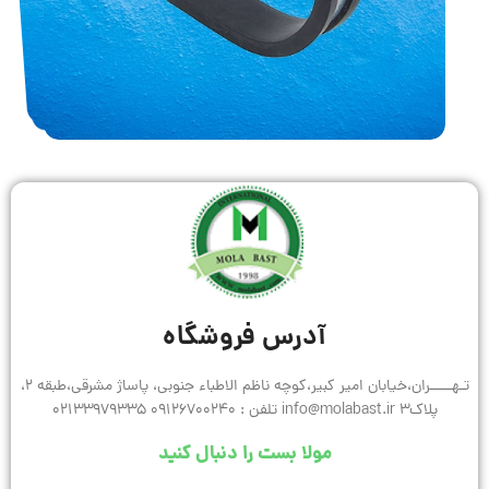
آدرس فروشگاه
تـهـــــران،خیابان امیر کبیر،کوچه ناظم الاطباء جنوبی، پاساژ مشرقی،طبقه 2،
پلاک3 info@molabast.ir تلفن : 09126700240 02133979335
مولا بست را دنبال کنید