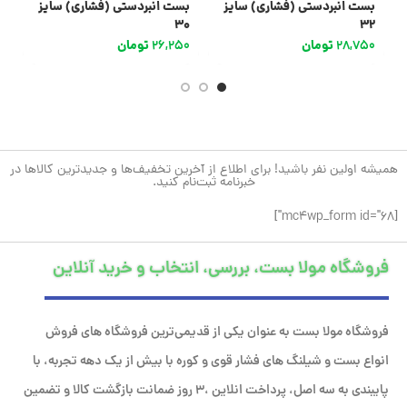
بست انبردستی (فشاری) سایز
بست انبردستی (فشاری) سایز
ب
7
30
32
28,750
تومان
26,250
تومان
0
همیشه اولین نفر باشید! برای اطلاع از آخرین تخفیف‌ها و جدیدترین کالاها در
خبرنامه ثبت‌نام کنید.
[mc4wp_form id="68"]
فروشگاه مولا بست، بررسی، انتخاب و خرید آنلاین
فروشگاه مولا بست به عنوان یکی از قدیمی‌ترین فروشگاه های فروش
انواع بست و شیلنگ های فشار قوی و کوره با بیش از یک دهه تجربه، با
پایبندی به سه اصل، پرداخت انلاین ،۳ روز ضمانت بازگشت کالا و تضمین