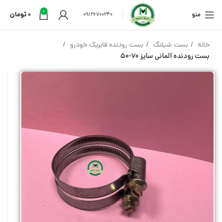
0
منو
0
تومان
09126700240
خانه
بست شیلنگ
بست رودنده فابریک خودرو
بست رودنده آلمانی سایز 70-50