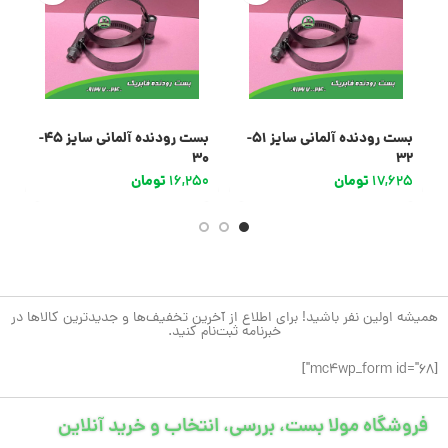
بست رودنده آلمانی سایز 51-
بست رودنده آلمانی سایز 45-
0
30
32
17,625
تومان
16,250
تومان
5
همیشه اولین نفر باشید! برای اطلاع از آخرین تخفیف‌ها و جدیدترین کالاها در
خبرنامه ثبت‌نام کنید.
[mc4wp_form id="68"]
فروشگاه مولا بست، بررسی، انتخاب و خرید آنلاین