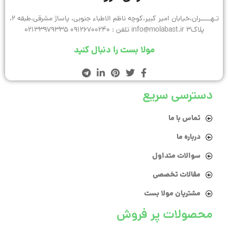
تـهـــــران،خیابان امیر کبیر،کوچه ناظم الاطباء جنوبی، پاساژ مشرقی،طبقه 2،
پلاک3 info@molabast.ir تلفن : 09126700240 02133979335
مولا بست را دنبال کنید
دسترسی سریع
تماس با ما
درباره ما
سوالات متداول
مقالات تخصصی
مشتریان مولا بست
محصولات پر فروش