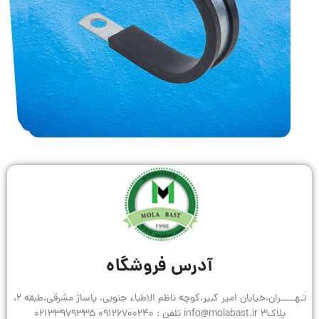
آدرس فروشگاه
تـهـــــران،خیابان امیر کبیر،کوچه ناظم الاطباء جنوبی، پاساژ مشرقی،طبقه 2،
پلاک3 info@molabast.ir تلفن : 09126700240 02133979335