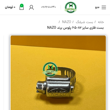
0
منو
0
تومان
09126700240
خانه
بست شیلنگ
NAZO
بست فلزی سایز 82-65 پلوس برند NAZO