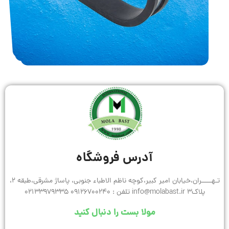
آدرس فروشگاه
تـهـــــران،خیابان امیر کبیر،کوچه ناظم الاطباء جنوبی، پاساژ مشرقی،طبقه 2،
پلاک3 info@molabast.ir تلفن : 09126700240 02133979335
مولا بست را دنبال کنید