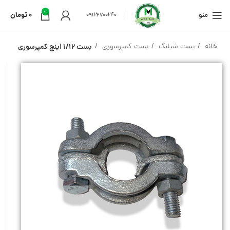
0
منو
0
تومان
09126700240
خانه
بست شیلنگ
بست کمپرسوری
بست 1/12 اینچ کمپرسوری