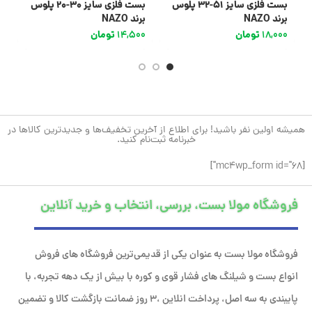
بست فلزی سایز 51-32 پلوس
بست فلزی سایز 30-20 پلوس
بست
برند NAZO
برند NAZO
18,000
تومان
14,500
تومان
4
همیشه اولین نفر باشید! برای اطلاع از آخرین تخفیف‌ها و جدیدترین کالاها در
خبرنامه ثبت‌نام کنید.
[mc4wp_form id="68"]
فروشگاه مولا بست، بررسی، انتخاب و خرید آنلاین
فروشگاه مولا بست به عنوان یکی از قدیمی‌ترین فروشگاه های فروش
انواع بست و شیلنگ های فشار قوی و کوره با بیش از یک دهه تجربه، با
پایبندی به سه اصل، پرداخت انلاین ،۳ روز ضمانت بازگشت کالا و تضمین