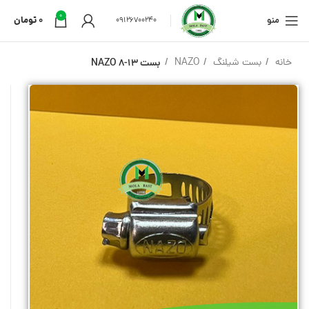
0
منو
0
تومان
09126700240
خانه
بست شیلنگ
NAZO
بست 13-8 NAZO