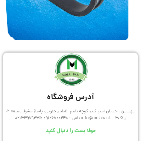
آدرس فروشگاه
تـهـــــران،خیابان امیر کبیر،کوچه ناظم الاطباء جنوبی، پاساژ مشرقی،طبقه 2،
پلاک3 info@molabast.ir تلفن : 09126700240 02133979335
مولا بست را دنبال کنید