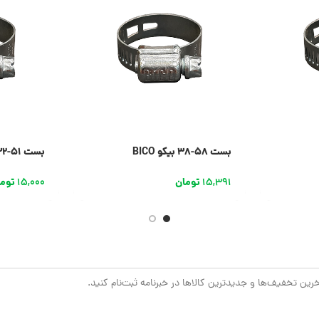
بست 58-38 بیکو BICO
بست 51-32 بیکو BICO
15,391
تومان
15,000
توم
خرین تخفیف‌ها و جدیدترین کالاها در خبرنامه ثبت‌نام کنید.