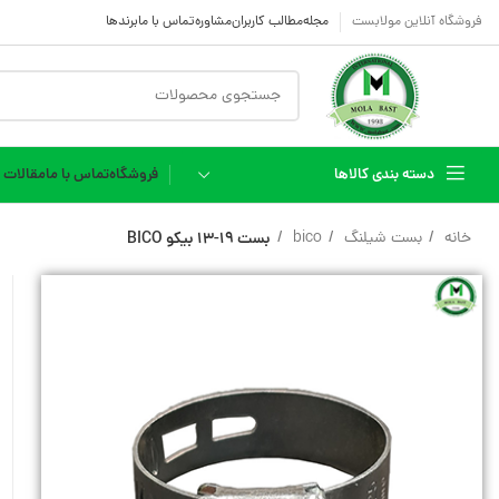
فروشگاه آنلاین مولابست
مجله
مطالب کاربران
مشاوره
تماس با ما
برندها
دسته بندی کالاها
فروشگاه
تماس با ما
مقالات
خانه
بست شیلنگ
bico
بست 19-13 بیکو BICO
شیلنگ فری کربن کوره
شیلنگ مواد غذایی FOOD
HOSE
شیلنگ پنوماتیک
شیلنگ آبنما فنردار
شیلنگ نخدار
سیم دار
شیلنگ پی وی سی PVC