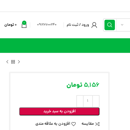
0
ورود / ثبت نام
0
تومان
09126700240
5,156
تومان
افزودن به سبد خرید
مقایسه
افزودن به علاقه مندی