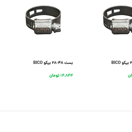
بست 48-28 بیکو BICO
ان
14,844
تومان