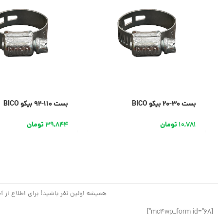
بست 30-20 بیکو BICO
بست 110-92 بیکو BICO
10,781
تومان
39,844
تومان
همیشه اولین نفر باشید! برای اطلاع از آ
[mc4wp_form id="68"]