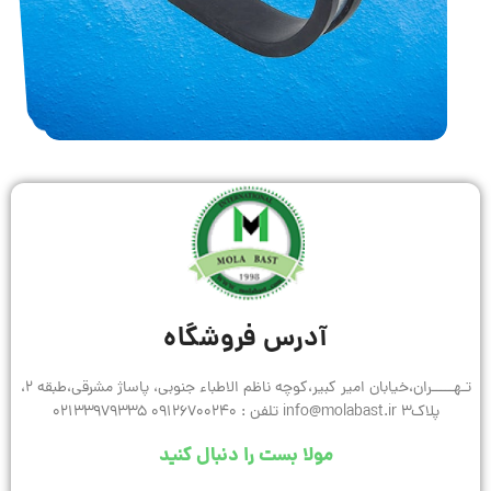
آدرس فروشگاه
تـهـــــران،خیابان امیر کبیر،کوچه ناظم الاطباء جنوبی، پاساژ مشرقی،طبقه 2،
پلاک3 info@molabast.ir تلفن : 09126700240 02133979335
مولا بست را دنبال کنید