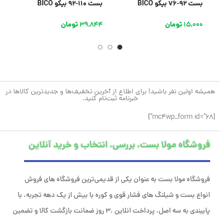
بست 92-76 بیکو BICO
بست 110-92 بیکو BICO
بست 
15,000
تومان
39,844
تومان
9
همیشه اولین نفر باشید! برای اطلاع از آخرین تخفیف‌ها و جدیدترین کالاها در
خبرنامه ثبت‌نام کنید.
[mc4wp_form id="68"]
فروشگاه مولا بست، بررسی، انتخاب و خرید آنلاین
فروشگاه مولا بست به عنوان یکی از قدیمی‌ترین فروشگاه های فروش
انواع بست و شیلنگ های فشار قوی و کوره با بیش از یک دهه تجربه، با
پایبندی به سه اصل، پرداخت انلاین ،۳ روز ضمانت بازگشت کالا و تضمین