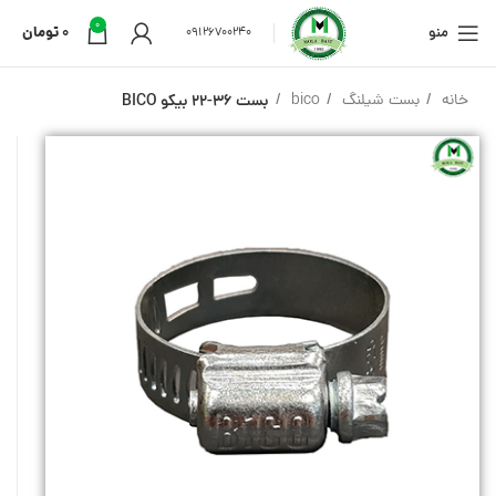
0
منو
0
تومان
09126700240
خانه
بست شیلنگ
bico
بست 36-22 بیکو BICO