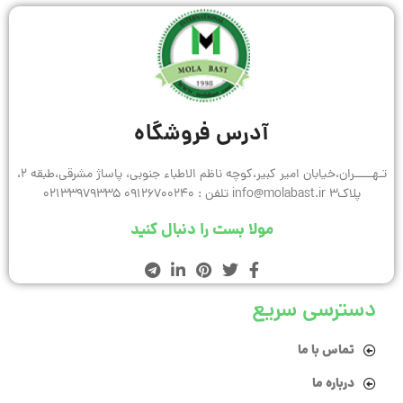
آدرس فروشگاه
تـهـــــران،خیابان امیر کبیر،کوچه ناظم الاطباء جنوبی، پاساژ مشرقی،طبقه 2،
پلاک3 info@molabast.ir تلفن : 09126700240 02133979335
مولا بست را دنبال کنید
دسترسی سریع
تماس با ما
درباره ما