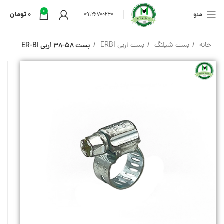
0
منو
0
تومان
09126700240
خانه
بست شیلنگ
بست اربی ERBI
بست 58-38 اربی ER-BI