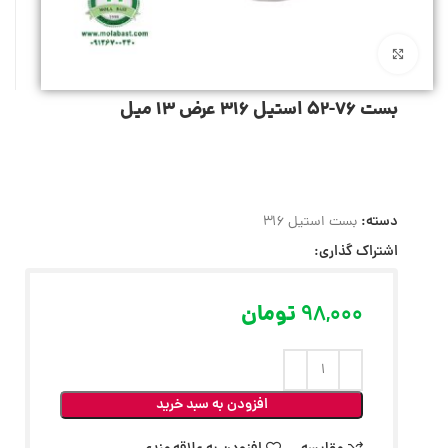
بزرگنمایی تصویر
بست 76-52 استیل 316 عرض 13 میل
دسته:
بست استیل 316
اشتراک گذاری:
98,000
تومان
افزودن به سبد خرید