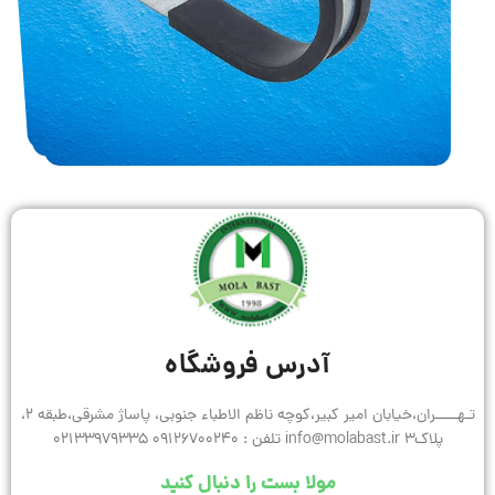
آدرس فروشگاه
تـهـــــران،خیابان امیر کبیر،کوچه ناظم الاطباء جنوبی، پاساژ مشرقی،طبقه 2،
پلاک3 info@molabast.ir تلفن : 09126700240 02133979335
مولا بست را دنبال کنید