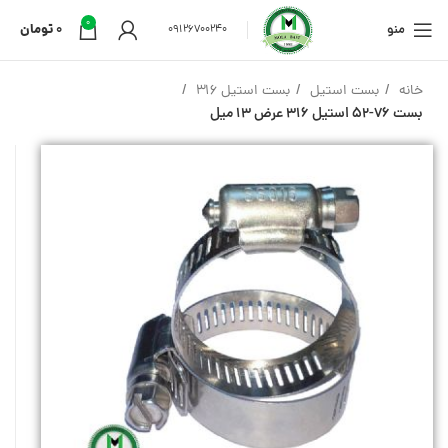
0
منو
0
تومان
09126700240
خانه
بست استیل
بست استیل 316
بست 76-52 استیل 316 عرض 13 میل