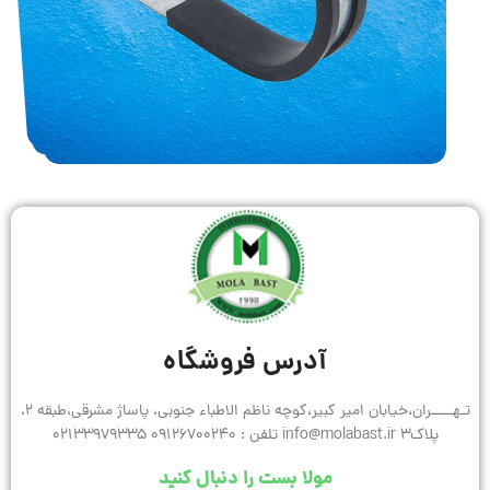
آدرس فروشگاه
تـهـــــران،خیابان امیر کبیر،کوچه ناظم الاطباء جنوبی، پاساژ مشرقی،طبقه 2،
پلاک3 info@molabast.ir تلفن : 09126700240 02133979335
مولا بست را دنبال کنید