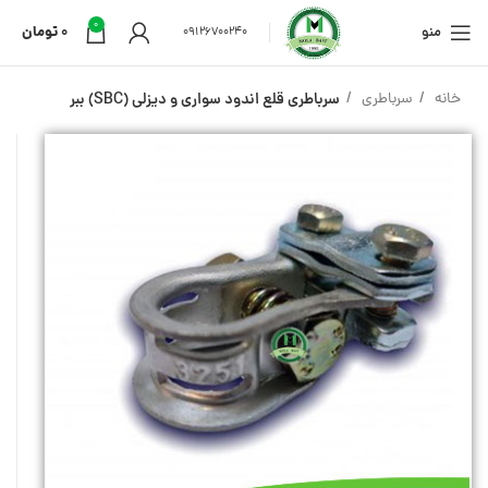
0
منو
0
تومان
09126700240
خانه
سرباطری
سرباطری قلع اندود سواری و دیزلی (SBC) ببر