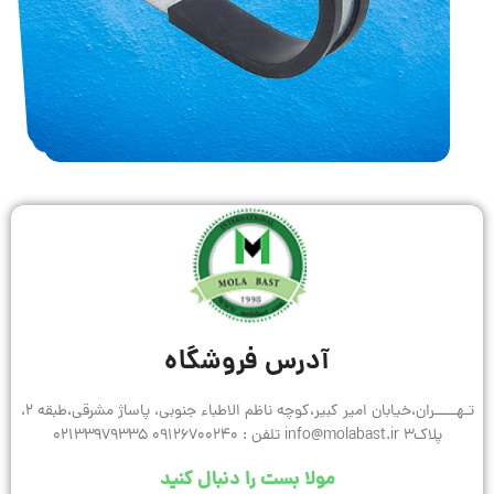
آدرس فروشگاه
تـهـــــران،خیابان امیر کبیر،کوچه ناظم الاطباء جنوبی، پاساژ مشرقی،طبقه 2،
پلاک3 info@molabast.ir تلفن : 09126700240 02133979335
مولا بست را دنبال کنید