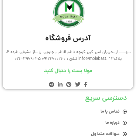
آدرس فروشگاه
تـهـــــران،خیابان امیر کبیر،کوچه ناظم الاطباء جنوبی، پاساژ مشرقی،طبقه 2،
پلاک3 info@molabast.ir تلفن : 09126700240 02133979335
مولا بست را دنبال کنید
دسترسی سریع
تماس با ما
درباره ما
سوالات متداول