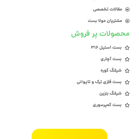
مقالات تخصصی
مشتریان مولا بست
محصولات پر فروش
بست استیل 316
بست آچاری
شیلنگ کوره
بست فلزی ترک و تایوانی
شیلنگ بنزین
بست کمپرسوری