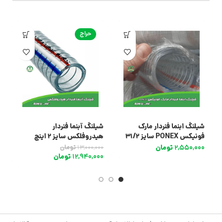
حراج
شیلنگ ابنما فنردار مارک
شیلنگ آبنما فنردار
ش
فونیکس PONEX سایز 31/2
هیدروفلکس سایز 2 اینچ
هی
2,550,000
تومان
0
13,000,000
تومان
12,940,000
تومان