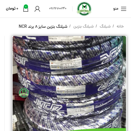
0
منو
0
تومان
09126700240
خانه
شیلنگ
شیلنگ بنزین
شیلنگ بنزین سایز 8 برند NCR