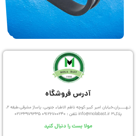
آدرس فروشگاه
تـهـــــران،خیابان امیر کبیر،کوچه ناظم الاطباء جنوبی، پاساژ مشرقی،طبقه 2،
پلاک3 info@molabast.ir تلفن : 09126700240 02133979335
مولا بست را دنبال کنید