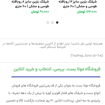
شیلنگ بنزین سایز 12 روبافته
شیلنگ بنزین سایز 8 روبافته
طوسی و مشکی | 60 متری
طوسی و مشکی | 60 متری
طو
123,000
تومان
90,000
تومان
0
همیشه اولین نفر باشید! برای اطلاع از آخرین تخفیف‌ها و جدیدترین کالاها در
خبرنامه ثبت‌نام کنید.
[mc4wp_form id="68"]
فروشگاه مولا بست، بررسی، انتخاب و خرید آنلاین
فروشگاه مولا بست به عنوان یکی از قدیمی‌ترین فروشگاه های فروش
انواع بست و شیلنگ های فشار قوی و کوره با بیش از یک دهه تجربه، با
پایبندی به سه اصل، پرداخت انلاین ،۳ روز ضمانت بازگشت کالا و تضمین