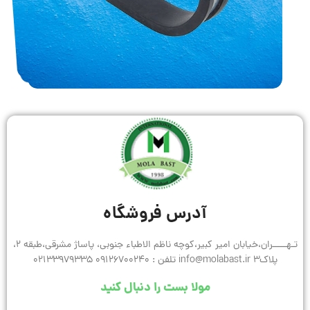
آدرس فروشگاه
تـهـــــران،خیابان امیر کبیر،کوچه ناظم الاطباء جنوبی، پاساژ مشرقی،طبقه 2،
پلاک3 info@molabast.ir تلفن : 09126700240 02133979335
مولا بست را دنبال کنید