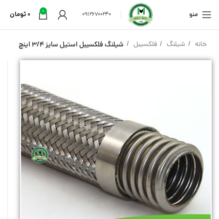
0
منو
0
تومان
09126700240
خانه
شیلنگ
فلکسیبل
شیلنگ فلکسیبل استیل سایز 3/4 اینچ