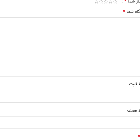
*
از شما
*
گاه شما
ط قوت
ط ضعف