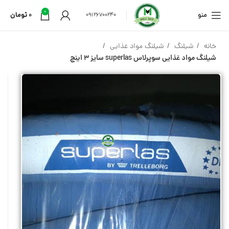
0
منو
0
تومان
09126700240
خانه
شیلنگ
شیلنگ مواد غذایی
شیلنگ مواد غذایی سوپرلاس superlas سایز 3 اینچ