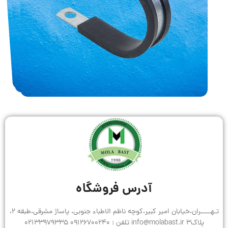
آدرس فروشگاه
تـهـــــران،خیابان امیر کبیر،کوچه ناظم الاطباء جنوبی، پاساژ مشرقی،طبقه 2،
پلاک3 info@molabast.ir تلفن : 09126700240 02133979335