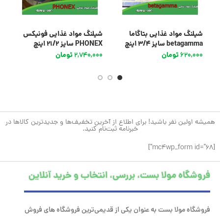
شیلنگ مواد غذایی بتاگاما
شیلنگ مواد غذایی فونیکس
ش
betagamma سایز 3/4 اینچ
PHONEX سایز 21/2 اینچ
EX
620,000
تومان
2,740,000
تومان
0
همیشه اولین نفر باشید! برای اطلاع از آخرین تخفیف‌ها و جدیدترین کالاها در
خبرنامه ثبت‌نام کنید.
[mc4wp_form id="68"]
فروشگاه مولا بست، بررسی، انتخاب و خرید آنلاین
فروشگاه مولا بست به عنوان یکی از قدیمی‌ترین فروشگاه های فروش