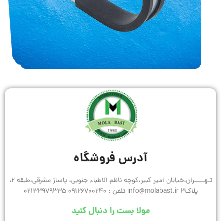
آدرس فروشگاه
تـهـــــران،خیابان امیر کبیر،کوچه ناظم الاطباء جنوبی، پاساژ مشرقی،طبقه 2،
پلاک3 info@molabast.ir تلفن : 09126700240 02133979335
مولا بست را دنبال کنید