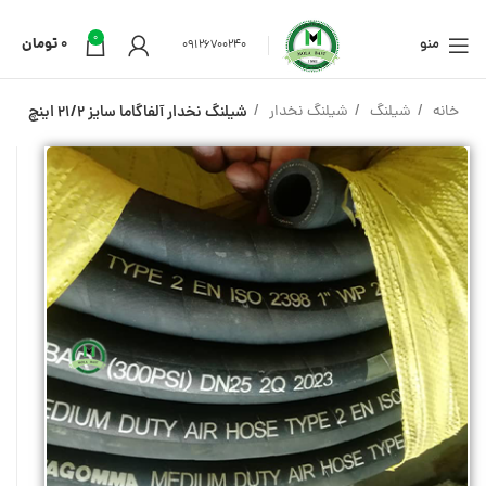
0
منو
0
تومان
09126700240
خانه
شیلنگ
شیلنگ نخدار
شیلنگ نخدار آلفاگاما سایز 21/2 اینچ