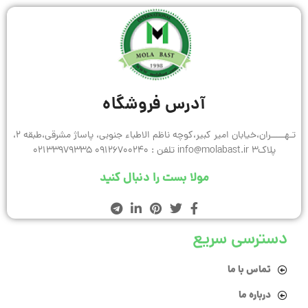
آدرس فروشگاه
تـهـــــران،خیابان امیر کبیر،کوچه ناظم الاطباء جنوبی، پاساژ مشرقی،طبقه 2،
پلاک3 info@molabast.ir تلفن : 09126700240 02133979335
مولا بست را دنبال کنید
دسترسی سریع
تماس با ما
درباره ما