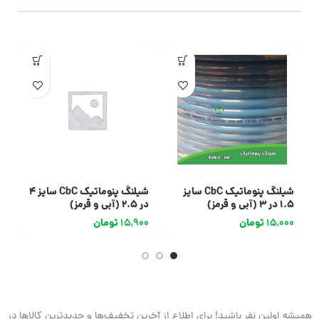
شیلنگ پنوماتیک CbC سایز
شیلنگ پنوماتیک CbC سایز 4
1.5 در 3 (آبی و قرمز)
در 2.5 (آبی و قرمز)
در 3 (
15,000
تومان
15,900
تومان
0
همیشه اولین نفر باشید! برای اطلاع از آخرین تخفیف‌ها و جدیدترین کالاها در