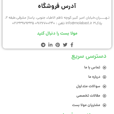
آدرس فروشگاه
تـهـــــران،خیابان امیر کبیر،کوچه ناظم الاطباء جنوبی، پاساژ مشرقی،طبقه 2،
پلاک3 info@molabast.ir تلفن : 09126700240 02133979335
مولا بست را دنبال کنید
دسترسی سریع
تماس با ما
درباره ما
سوالات متداول
مقالات تخصصی
مشتریان مولا بست