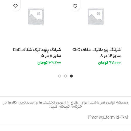
شیلنگ پنوماتیک شفاف CbC
شیلنگ پنوماتیک شفاف CbC
سایز 12 در 8
سایز 8 در 5
سا
97,000
تومان
39,600
تومان
0
همیشه اولین نفر باشید! برای اطلاع از آخرین تخفیف‌ها و جدیدترین کالاها در
خبرنامه ثبت‌نام کنید.
[mc4wp_form id="68"]