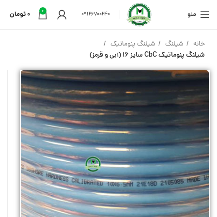
0
منو
0
تومان
09126700240
خانه
شیلنگ
شیلنگ پنوماتیک
شیلنگ پنوماتیک CbC سایز 16 (آبی و قرمز)