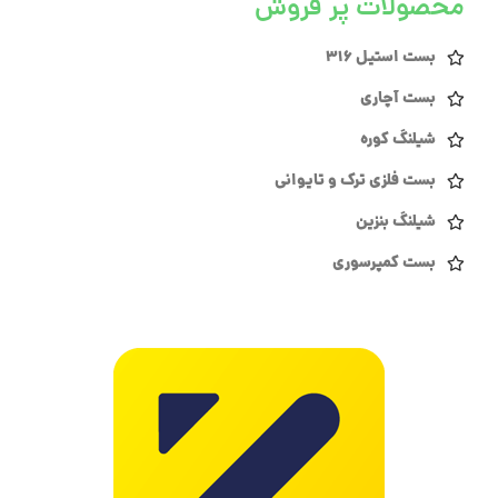
محصولات پر فروش
بست استیل 316
بست آچاری
شیلنگ کوره
بست فلزی ترک و تایوانی
شیلنگ بنزین
بست کمپرسوری