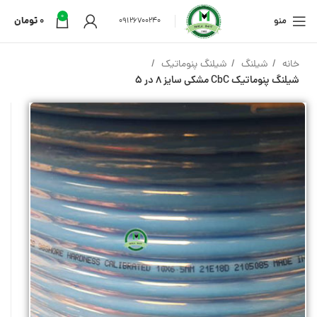
0
منو
0
تومان
09126700240
خانه
شیلنگ
شیلنگ پنوماتیک
شیلنگ پنوماتیک CbC مشکی سایز 8 در 5