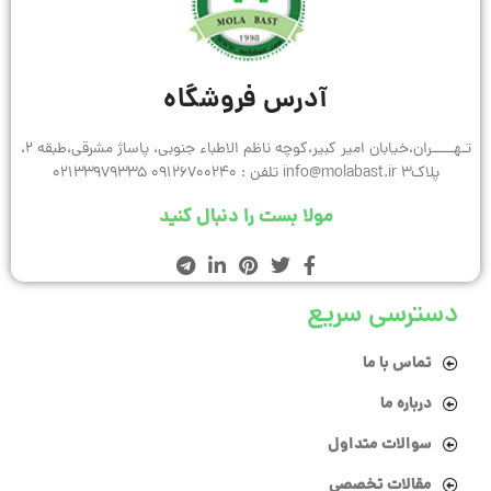
آدرس فروشگاه
تـهـــــران،خیابان امیر کبیر،کوچه ناظم الاطباء جنوبی، پاساژ مشرقی،طبقه 2،
پلاک3 info@molabast.ir تلفن : 09126700240 02133979335
مولا بست را دنبال کنید
دسترسی سریع
تماس با ما
درباره ما
سوالات متداول
مقالات تخصصی