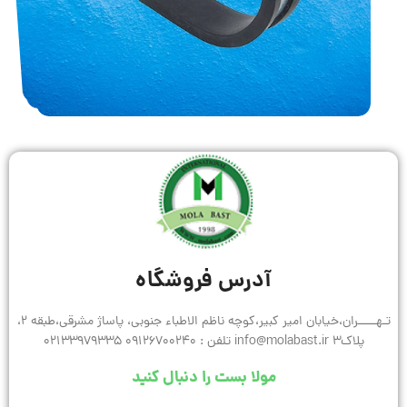
آدرس فروشگاه
تـهـــــران،خیابان امیر کبیر،کوچه ناظم الاطباء جنوبی، پاساژ مشرقی،طبقه 2،
پلاک3 info@molabast.ir تلفن : 09126700240 02133979335
مولا بست را دنبال کنید