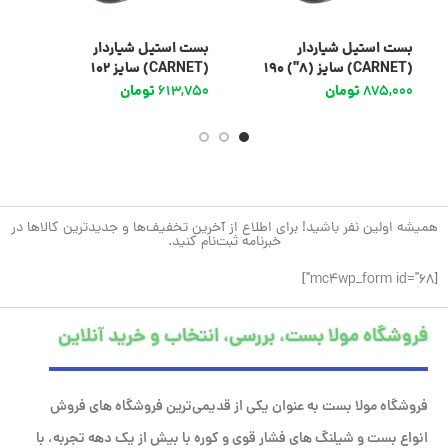
بست استیل شیاردار
بست استیل شیاردار
ب
(CARNET) سایز (8″) 190
(CARNET) سایز 102
(CARNET) سایز (4″)
875,000
تومان
613,750
تومان
0
همیشه اولین نفر باشید! برای اطلاع از آخرین تخفیف‌ها و جدیدترین کالاها در
خبرنامه ثبت‌نام کنید.
[mc4wp_form id="68"]
فروشگاه مولا بست، بررسی، انتخاب و خرید آنلاین
فروشگاه مولا بست به عنوان یکی از قدیمی‌ترین فروشگاه های فروش
انواع بست و شیلنگ های فشار قوی و کوره با بیش از یک دهه تجربه، با