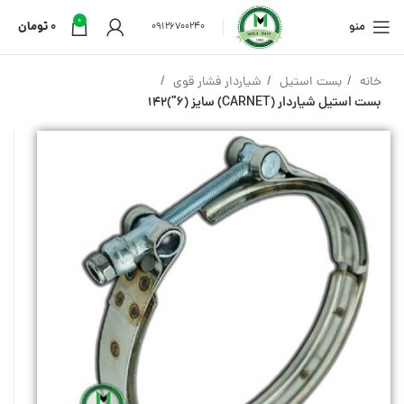
0
منو
0
تومان
09126700240
خانه
بست استیل
شیاردار فشار قوی
بست استیل شیاردار (CARNET) سایز (6″)142