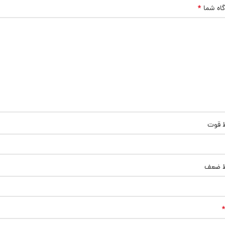
*
گاه شما
ط قوت
ط ضعف