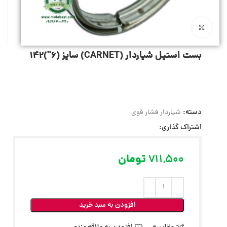
بزرگنمایی تصویر
بست استیل شیاردار (CARNET) سایز (6″)142
دسته:
شیاردار فشار قوی
اشتراک گذاری:
711,500
تومان
افزودن به سبد خرید