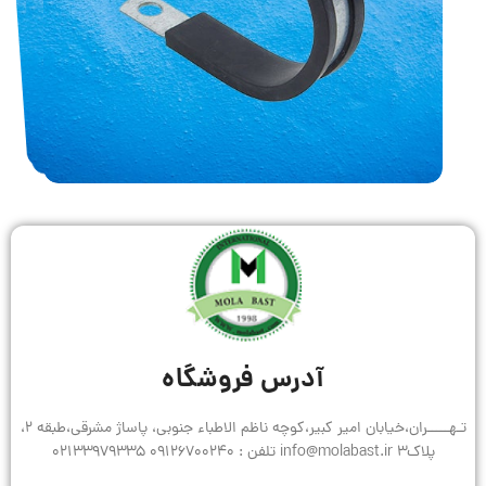
آدرس فروشگاه
تـهـــــران،خیابان امیر کبیر،کوچه ناظم الاطباء جنوبی، پاساژ مشرقی،طبقه 2،
پلاک3 info@molabast.ir تلفن : 09126700240 02133979335