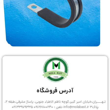
آدرس فروشگاه
تـهـــــران،خیابان امیر کبیر،کوچه ناظم الاطباء جنوبی، پاساژ مشرقی،طبقه 2،
پلاک3 info@molabast.ir تلفن : 09126700240 02133979335