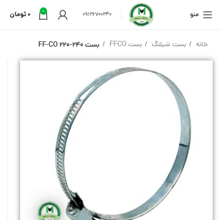
0
منو
0
تومان
09126700240
خانه
بست شیلنگ
بست FFCO
بست 240-220 FF-CO