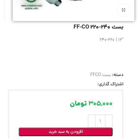
بزرگنمایی تصویر
بست 240-220 FF-CO
“12 | 240-220
دسته:
بست FFCO
اشتراک گذاری:
305,000
تومان
افزودن به سبد خرید