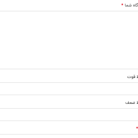
*
گاه شما
ط قوت
ط ضعف