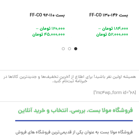
بست 146-130 FF-CO
بست 110-92 FF-CO
بست
184,000
تومان
120,000
تومان
0
–
–
52,000,000
تومان
45,000,000
تومان
0
همیشه اولین نفر باشید! برای اطلاع از آخرین تخفیف‌ها و جدیدترین کالاها در
خبرنامه ثبت‌نام کنید.
[mc4wp_form id="68"]
فروشگاه مولا بست، بررسی، انتخاب و خرید آنلاین
فروشگاه مولا بست به عنوان یکی از قدیمی‌ترین فروشگاه های فروش