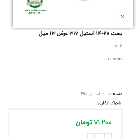
بزرگنمایی تصویر
بست 27-14 استیل 316 عرض 13 میل
27-14
12.7mm
دسته:
بست استیل 316
اشتراک گذاری:
71,200
تومان