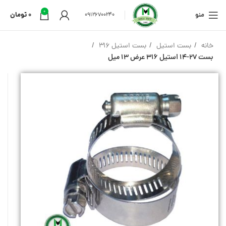
0
منو
0
تومان
09126700240
خانه
بست استیل
بست استیل 316
بست 27-14 استیل 316 عرض 13 میل