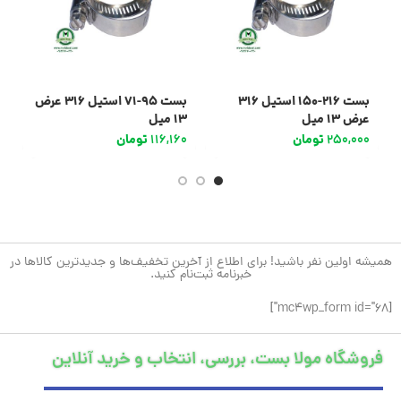
بست 216-150 استیل 316
بست 95-71 استیل 316 عرض
عرض 13 میل
13 میل
عر
250,000
تومان
116,160
تومان
0
همیشه اولین نفر باشید! برای اطلاع از آخرین تخفیف‌ها و جدیدترین کالاها در
خبرنامه ثبت‌نام کنید.
[mc4wp_form id="68"]
فروشگاه مولا بست، بررسی، انتخاب و خرید آنلاین