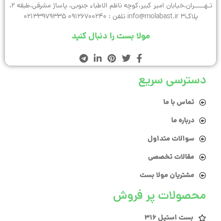
تـهـــــران،خیابان امیر کبیر،کوچه ناظم الاطباء جنوبی، پاساژ مشرقی،طبقه 2،
پلاک3 info@molabast.ir تلفن : 09126700240 02133979335
مولا بست را دنبال کنید
دسترسی سریع
تماس با ما
درباره ما
سوالات متداول
مقالات تخصصی
مشتریان مولا بست
محصولات پر فروش
بست استیل 316