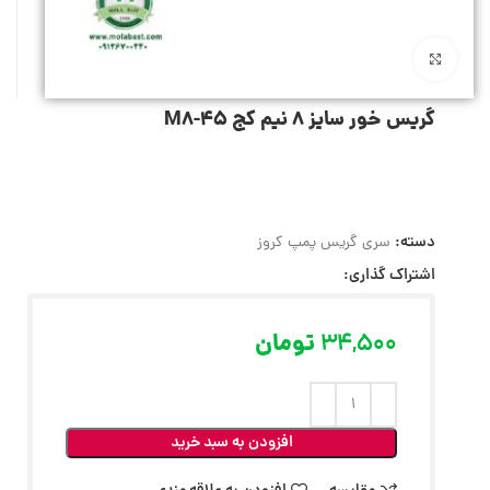
بزرگنمایی تصویر
گریس خور سایز ۸ نیم کج M8-45
دسته:
سری گریس پمپ کروز
اشتراک گذاری:
34,500
تومان
افزودن به سبد خرید