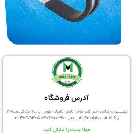
آدرس فروشگاه
تـهـــــران،خیابان امیر کبیر،کوچه ناظم الاطباء جنوبی، پاساژ مشرقی،طبقه 2،
پلاک3 info@molabast.ir تلفن : 09126700240 02133979335
مولا بست را دنبال کنید