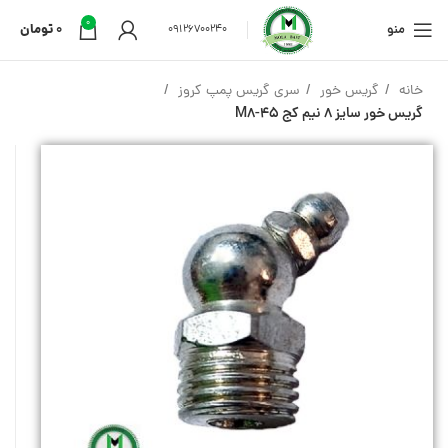
0
منو
0
تومان
09126700240
خانه
گریس خور
سری گریس پمپ کروز
گریس خور سایز ۸ نیم کج M8-45