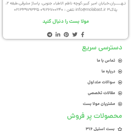
تـهـــــران،خیابان امیر کبیر،کوچه ناظم الاطباء جنوبی، پاساژ مشرقی،طبقه 2،
پلاک3 info@molabast.ir تلفن : 09126700240 02133979335
مولا بست را دنبال کنید
دسترسی سریع
تماس با ما
درباره ما
سوالات متداول
مقالات تخصصی
مشتریان مولا بست
محصولات پر فروش
بست استیل 316