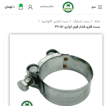
0
منو
0
تومان
09126700240
خانه
بست شیلنگ
بست آچاری گالوانیزه
بست فلزی فشار قوی آچاری 51-47