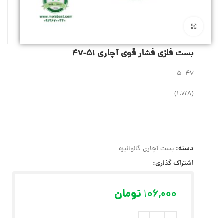
بزرگنمایی تصویر
بست فلزی فشار قوی آچاری 51-47
51-47
(1.7/8)
دسته:
بست آچاری گالوانیزه
اشتراک گذاری:
106,000
تومان