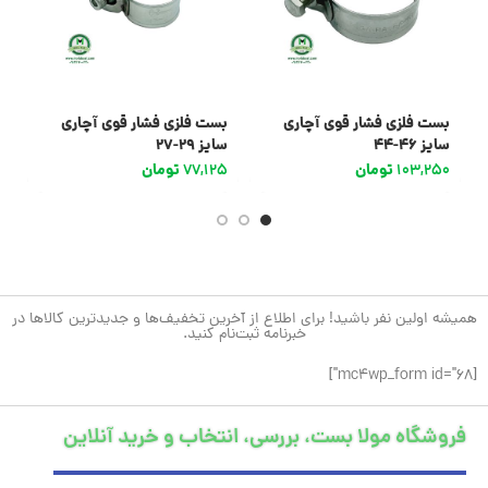
بست فلزی فشار قوی آچاری
بست فلزی فشار قوی آچاری
ب
سایز 46-44
سایز 29-27
سا
103,250
تومان
77,125
تومان
0
همیشه اولین نفر باشید! برای اطلاع از آخرین تخفیف‌ها و جدیدترین کالاها در
خبرنامه ثبت‌نام کنید.
[mc4wp_form id="68"]
فروشگاه مولا بست، بررسی، انتخاب و خرید آنلاین