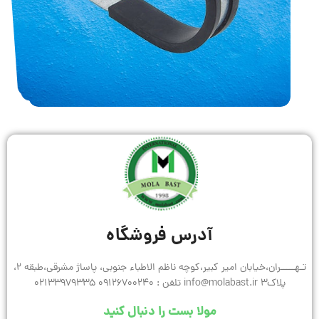
آدرس فروشگاه
تـهـــــران،خیابان امیر کبیر،کوچه ناظم الاطباء جنوبی، پاساژ مشرقی،طبقه 2،
پلاک3 info@molabast.ir تلفن : 09126700240 02133979335
مولا بست را دنبال کنید