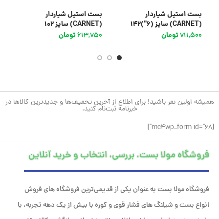
بست استیل شیاردار
بست استیل شیاردار
ب
(CARNET) سایز (6″)142
(CARNET) سایز 102
(CARNET) سایز (4″)
711,500
تومان
613,750
تومان
0
همیشه اولین نفر باشید! برای اطلاع از آخرین تخفیف‌ها و جدیدترین کالاها در
خبرنامه ثبت‌نام کنید.
[mc4wp_form id="68"]
فروشگاه مولا بست، بررسی، انتخاب و خرید آنلاین
فروشگاه مولا بست به عنوان یکی از قدیمی‌ترین فروشگاه های فروش
انواع بست و شیلنگ های فشار قوی و کوره با بیش از یک دهه تجربه، با