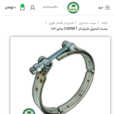
0
منو
0
تومان
09126700240
خانه
بست استیل
شیاردار فشار قوی
بست استیل شیاردار CARNET سایز 102