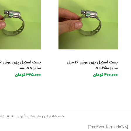
بست استیل پهن عرض 16 میل
سایز 250-170
سایز 178-100
400,000
تومان
325,000
تومان
همیشه اولین نفر باشید! برای اطلاع از آ
[mc4wp_form id="68"]