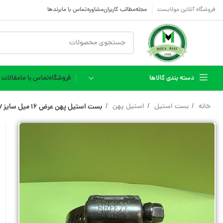
فروشگاه آنلاین مولابست
مجله
مطالب کاربران
مشاوره
تماس با ما
برندها
دسته بندی کالاها
فروشگاه
تماس با ما
مقالات
خانه
بست استیل
استیل پهن
بست استیل پهن عرض 16 میل سایز 27-13
شیلنگ فری کربن کوره
شیلنگ مواد غذایی FOOD
HOSE
شیلنگ پنوماتیک
شیلنگ آبنما فنردار
شیلنگ نخدار
سیم دار
شیلنگ پی وی سی PVC