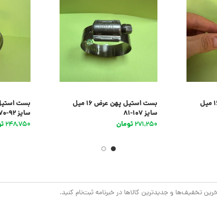
بست استیل پهن عرض 16 میل
بست استیل پهن عرض 16 میل
سایز 107-81
سایز 92-70
271,250
تومان
248,750
تو
خرین تخفیف‌ها و جدیدترین کالاها در خبرنامه ثبت‌نام کنید.