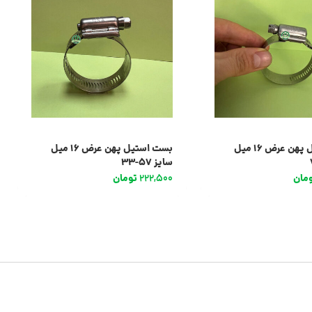
بست استیل پهن عرض 16 میل
بست استیل پهن عرض 16 میل
سایز 57-33
مان
222,500
تومان