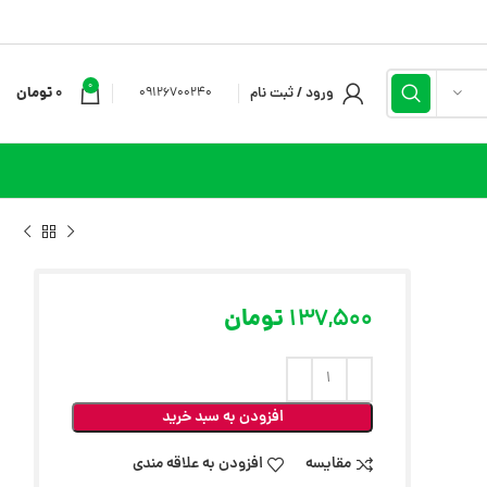
0
ورود / ثبت نام
0
تومان
09126700240
137,500
تومان
افزودن به سبد خرید
مقایسه
افزودن به علاقه مندی