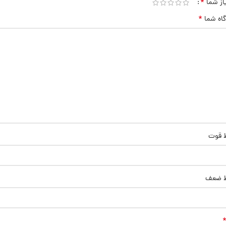
*
از شما
*
گاه شما
ط قوت
ط ضعف