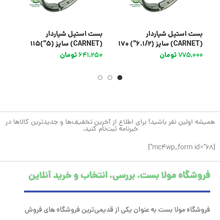
بست استیل شیاردار
بست استیل شیاردار
ب
(CARNET) سایز (6.1/2″) 170
(CARNET) سایز (5″)115
(CARNET) سایز (4″)
775,000
تومان
641,250
تومان
0
همیشه اولین نفر باشید! برای اطلاع از آخرین تخفیف‌ها و جدیدترین کالاها در
خبرنامه ثبت‌نام کنید.
[mc4wp_form id="68"]
فروشگاه مولا بست، بررسی، انتخاب و خرید آنلاین
فروشگاه مولا بست به عنوان یکی از قدیمی‌ترین فروشگاه های فروش