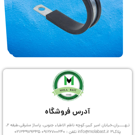
آدرس فروشگاه
تـهـــــران،خیابان امیر کبیر،کوچه ناظم الاطباء جنوبی، پاساژ مشرقی،طبقه 2،
پلاک3 info@molabast.ir تلفن : 09126700240 02133979335