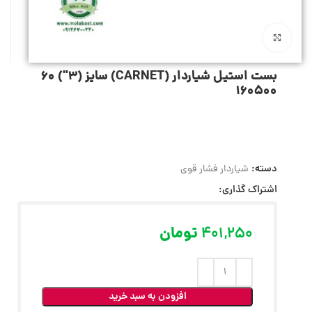
بزرگنمایی تصویر
بست استیل شیاردار (CARNET) سایز (3″) 60
160500
دسته:
شیاردار فشار قوی
اشتراک گذاری:
401,250
تومان
افزودن به سبد خرید