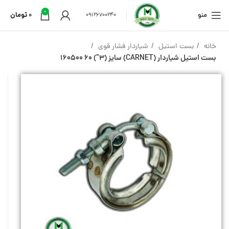
0
منو
0
تومان
09126700240
خانه
بست استیل
شیاردار فشار قوی
بست استیل شیاردار (CARNET) سایز (3″) 60 160500