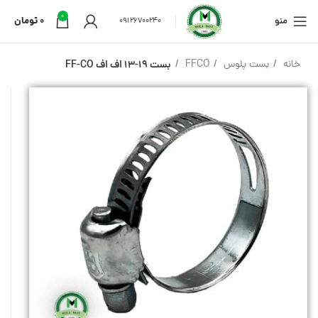
0
منو
0
تومان
09126700240
خانه
بست پلوس
FFCO
بست 19-13 اف اف FF-CO