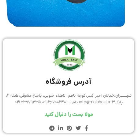
آدرس فروشگاه
تـهـــــران،خیابان امیر کبیر،کوچه ناظم الاطباء جنوبی، پاساژ مشرقی،طبقه 2،
پلاک3 info@molabast.ir تلفن : 09126700240 02133979335
مولا بست را دنبال کنید