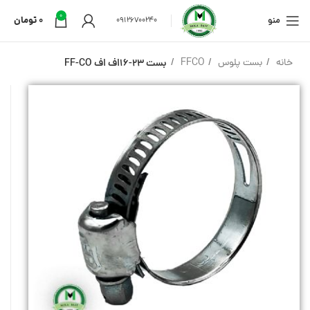
0
منو
0
تومان
09126700240
خانه
بست پلوس
FFCO
بست 23-16اف اف FF-CO