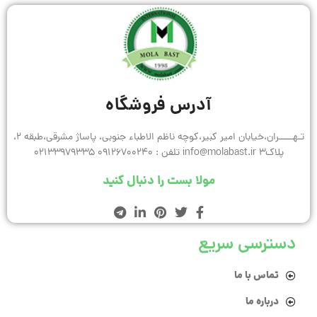
آدرس فروشگاه
تـهـــــران،خیابان امیر کبیر،کوچه ناظم الاطباء جنوبی، پاساژ مشرقی،طبقه 2،
پلاک3 info@molabast.ir تلفن : 09126700240 02133979335
مولا بست را دنبال کنید
دسترسی سریع
تماس با ما
درباره ما