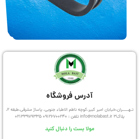
آدرس فروشگاه
تـهـــــران،خیابان امیر کبیر،کوچه ناظم الاطباء جنوبی، پاساژ مشرقی،طبقه 2،
پلاک3 info@molabast.ir تلفن : 09126700240 02133979335
مولا بست را دنبال کنید