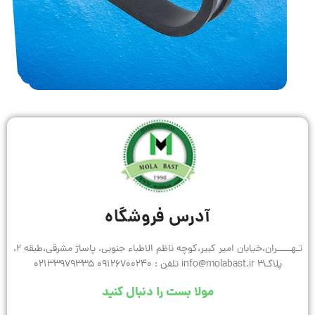
آدرس فروشگاه
تـهـــــران،خیابان امیر کبیر،کوچه ناظم الاطباء جنوبی، پاساژ مشرقی،طبقه 2،
پلاک3 info@molabast.ir تلفن : 09126700240 02133979335
مولا بست را دنبال کنید