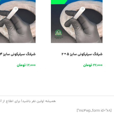
شیلنگ سیلیکونی سایز 5 * 2
شیلنگ سیلیکونی سایز 4 * 2
22,000
تومان
12,000
تومان
همیشه اولین نفر باشید! برای اطلاع از آ
[mc4wp_form id="68"]