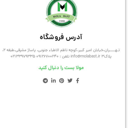
آدرس فروشگاه
تـهـــــران،خیابان امیر کبیر،کوچه ناظم الاطباء جنوبی، پاساژ مشرقی،طبقه 2،
پلاک3 info@molabast.ir تلفن : 09126700240 02133979335
مولا بست را دنبال کنید