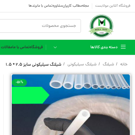
فروشگاه آنلاین مولابست
مجله
مطالب کاربران
مشاوره
تماس با ما
برندها
دسته بندی کالاها
فروشگاه
تماس با ما
مقالات
خانه
شیلنگ
شیلنگ سیلیکونی
شیلنگ سیلیکونی سایز 2.5 * 1.5
شیلنگ فری کربن کوره
شیلنگ مواد غذایی FOOD
-51%
HOSE
شیلنگ پنوماتیک
شیلنگ آبنما فنردار
شیلنگ نخدار
سیم دار
شیلنگ پی وی سی PVC